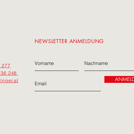
NEWSLETTER ANMELDUNG
 277
 36 248
ANMEL
inger.at