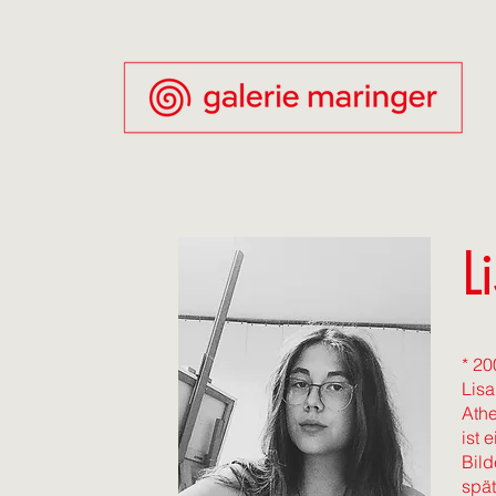
L
* 20
Lisa
Athe
ist 
Bild
spät