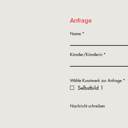
Anfrage
Name
Künstler/Künstlerin
P
Wähle Kunstwerk zur Anfrage
*
f
Selbstbild 1
l
i
c
h
t
Nachricht schreiben
f
e
l
d