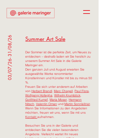
03/07/26- 31/08/26
Summer Art Sale
Der Sommer ist die perfekte Zeit, um Neues zu
entdecken – deshalb laden wir Sie herzlich zu
unserem Summer Art Sale in die Galerie
Maringer ein.
Den ganzen Juli und August erwarten Sie
ausgewählte Werke renommierter
Künstlerinnen und Künstler mit bis zu minus 50
%.
Freuen Sie sich unter anderem auf Arbeiten
von
Herbert Brandl
,
Marc Chagall
,
Paul Flora
,
Wolfgang Hollegha
,
Wilhelm Krumböck
,
Gottfried Kumpf
,
Maria Moser
,
Hermann
Nitsch
,
Valentin Oman
und
Martin Sonnleitner
.
Wenn Sie Informationen zu den Angeboten
möchten, freuen wir uns, wenn Sie mit uns
Kontakt
aufnehmen.
Besuchen Sie uns in der Galerie und
entdecken Sie die vielen besonderen
Angebote. Vielleicht wartet Ihr neues