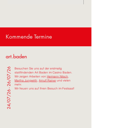
Kommende Termine
art.baden
24/07/26 - 26/07/26
Besuchen Sie uns auf der erstmalig
stattfindenden Art Baden im Casino Baden.
Wir zeigen Arbeiten von
Hermann Nitsch
,
Martha Jungwirth
,
Arnulf Rainer
und vielen
mehr.
Wir freuen uns auf Ihren Besuch im Festsaal!