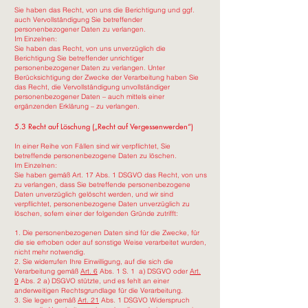
Sie haben das Recht, von uns die Berichtigung und ggf.
auch Vervollständigung Sie betreffender
personenbezogener Daten zu verlangen.
Im Einzelnen:
Sie haben das Recht, von uns unverzüglich die
Berichtigung Sie betreffender unrichtiger
personenbezogener Daten zu verlangen. Unter
Berücksichtigung der Zwecke der Verarbeitung haben Sie
das Recht, die Vervollständigung unvollständiger
personenbezogener Daten – auch mittels einer
ergänzenden Erklärung – zu verlangen.
5.3 Recht auf Löschung („Recht auf Vergessenwerden“)
In einer Reihe von Fällen sind wir verpflichtet, Sie
betreffende personenbezogene Daten zu löschen.
Im Einzelnen:
Sie haben gemäß Art. 17 Abs. 1 DSGVO das Recht, von uns
zu verlangen, dass Sie betreffende personenbezogene
Daten unverzüglich gelöscht werden, und wir sind
verpflichtet, personenbezogene Daten unverzüglich zu
löschen, sofern einer der folgenden Gründe zutrifft:
1. Die personenbezogenen Daten sind für die Zwecke, für
die sie erhoben oder auf sonstige Weise verarbeitet wurden,
nicht mehr notwendig.
2. Sie widerrufen Ihre Einwilligung, auf die sich die
Verarbeitung gemäß
Art. 6
Abs. 1 S. 1 a) DSGVO oder
Art.
9
Abs. 2 a) DSGVO stützte, und es fehlt an einer
anderweitigen Rechtsgrundlage für die Verarbeitung.
3. Sie legen gemäß
Art. 21
Abs. 1 DSGVO Widerspruch