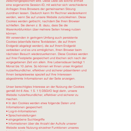
zwischengespeichert wird. Diese Datei als solche enthält
eine sogenannte Session-ID, mit welcher sich verschiedene
Anfragen Ihres Browsers der gemeinsamen Sitzung
zuordnen lassen. Dadurch kann Ihr Rechner wiedererkannt
werden, wenn Sie auf unsere Website zurückkehren. Diese
Cookies werden gelöscht, nachdem Sie Ihren Browser
schließen. Sie dienen z. B. dazu, dass Sie die
Warenkorbfunktion über mehrere Seiten hinweg nutzen
können.
Wir verwenden in geringem Umfang auch persistente
Cookies (ebenfalls kleine Textdateien, die auf Ihrem
Endgerät abgelegt werden), die auf Ihrem Endgerät
verbleiben und es uns ermöglichen, Ihren Browser beim
nächsten Besuch wiederzuerkennen. Diese Cookies werden
auf Ihrer Festplatte gespeichert und löschen sich nach der
vorgegebenen Zeit von allein. Ihre Lebensdauer beträgt 1
Monat bis 10 Jahre. So können wir Ihnen unser Angebot
nutzerfreundlicher, effektiver und sicherer präsentieren und
Ihnen beispielsweise speziell auf Ihre Interessen
abgestimmte Informationen auf der Seite anzeigen.
Unser berechtigtes Interesse an der Nutzung der Cookies
gemäß Art 6 Abs. 1 S. 1 f) DSGVO liegt darin, unsere
Website nutzerfreundlicher, effektiver und sicherer zu
machen.
• In den Cookies werden etwa folgende Daten und
Informationen gespeichert:
• Log-In-Informationen
• Spracheinstellungen
• eingegebene Suchbegriffe
• Informationen über die Anzahl der Aufrufe unserer
Website sowie Nutzung einzelner Funktionen unseres