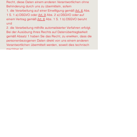
Recht, diese Daten einem anderen Verantwortlichen ohne
Behinderung durch uns zu übermitteln, sofern
1. die Verarbeitung auf einer Einwilligung gemäß
Art. 6
Abs.
1 S. 1 a) DSGVO oder
Art. 9
Abs. 2 a) DSGVO oder auf
einem Vertrag gemäß
Art. 6
Abs. 1 S. 1 b) DSGVO beruht
und
2. die Verarbeitung mithilfe automatisierter Verfahren erfolgt.
Bei der Ausübung Ihres Rechts auf Datenübertragbarkeit
gemäß Absatz 1 haben Sie das Recht, zu erwirken, dass die
personenbezogenen Daten direkt von uns einem anderen
Verantwortlichen übermittelt werden, soweit dies technisch
machbar ist.
5.6 Widerspruchsrecht
Sie haben das Recht, aus einer rechtmäßigen Verarbeitung
Ihrer personenbezogenen Daten durch uns zu
widersprechen, wenn sich dies aus Ihrer besonderen
Situation begründet und unsere Interessen an der
Verarbeitung nicht überwiegen.
Im Einzelnen:
Sie haben das Recht, aus Gründen, die sich aus Ihrer
besonderen Situation ergeben, jederzeit gegen die
Verarbeitung Sie betreffender personenbezogener Daten,
die aufgrund von
Art. 6
Abs. 1 S. 1 e) oder f) DSGVO erfolgt,
Widerspruch einzulegen; dies gilt auch für ein auf diese
Bestimmungen gestütztes Profiling. Wir verarbeiten die
personenbezogenen Daten nicht mehr, es sei denn, wir
können zwingende schutzwürdige Gründe für die
Verarbeitung nachweisen, die Ihre Interessen, Rechte und
Freiheiten überwiegen, oder die Verarbeitung dient der
Geltendmachung, Ausübung oder Verteidigung von
Rechtsansprüchen.