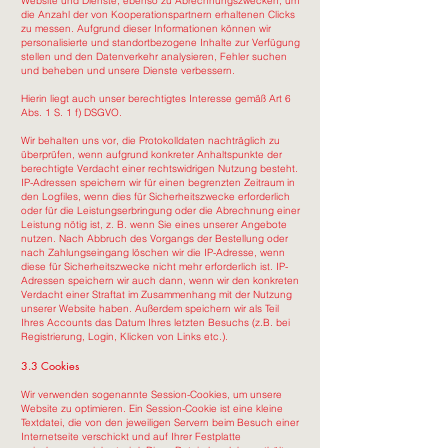
Website und Dienste, ebenso zu Abrechnungszwecken, um
die Anzahl der von Kooperationspartnern erhaltenen Clicks
zu messen. Aufgrund dieser Informationen können wir
personalisierte und standortbezogene Inhalte zur Verfügung
stellen und den Datenverkehr analysieren, Fehler suchen
und beheben und unsere Dienste verbessern.
Hierin liegt auch unser berechtigtes Interesse gemäß Art 6
Abs. 1 S. 1 f) DSGVO.
Wir behalten uns vor, die Protokolldaten nachträglich zu
überprüfen, wenn aufgrund konkreter Anhaltspunkte der
berechtigte Verdacht einer rechtswidrigen Nutzung besteht.
IP-Adressen speichern wir für einen begrenzten Zeitraum in
den Logfiles, wenn dies für Sicherheitszwecke erforderlich
oder für die Leistungserbringung oder die Abrechnung einer
Leistung nötig ist, z. B. wenn Sie eines unserer Angebote
nutzen. Nach Abbruch des Vorgangs der Bestellung oder
nach Zahlungseingang löschen wir die IP-Adresse, wenn
diese für Sicherheitszwecke nicht mehr erforderlich ist. IP-
Adressen speichern wir auch dann, wenn wir den konkreten
Verdacht einer Straftat im Zusammenhang mit der Nutzung
unserer Website haben. Außerdem speichern wir als Teil
Ihres Accounts das Datum Ihres letzten Besuchs (z.B. bei
Registrierung, Login, Klicken von Links etc.).
3.3 Cookies
Wir verwenden sogenannte Session-Cookies, um unsere
Website zu optimieren. Ein Session-Cookie ist eine kleine
Textdatei, die von den jeweiligen Servern beim Besuch einer
Internetseite verschickt und auf Ihrer Festplatte