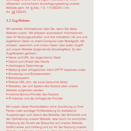
effizienten und sicheren Zurverfügungstellung unserer
Website gem. Art.
6
Abs. 1 S. 1 f) DSGVO i.V.m.
Art.
28
DSGVO.
3.2 Zugriffsdaten
Wir sammeln Informationen über Sie, wenn Sie diese
Website nutzen. Wir erfassen automatisch Informationen
über Ihr Nutzungsverhalten und Ihre Interaktion mit uns und
registrieren Daten zu Ihrem Computer oder Mobilgerät. Wir
erheben, speichern und nutzen Daten über jeden Zugriff
auf unsere Website (sogenannte Serverlogfiles). Zu den
Zugriffsdaten gehören:
• Name und URL der abgerufenen Datei
• Datum und Uhrzeit des Abrufs
• übertragene Datenmenge
• Meldung über erfolgreichen Abruf (HTTP response code)
• Browsertyp und Browserversion
• Betriebssystem
• Referer URL (d.h. die zuvor besuchte Seite)
• Websites, die vom System des Nutzers über unsere
Website aufgerufen werden
• Internet-Service-Provider des Nutzers
• IP-Adresse und der anfragende Provider
Wir nutzen diese Protokolldaten ohne Zuordnung zu Ihrer
Person oder sonstiger Profilerstellung für statistische
Auswertungen zum Zweck des Betriebs, der Sicherheit und
der Optimierung unserer Website, aber auch zur anonymen
Erfassung der Anzahl der Besucher auf unserer Website
(traffic) sowie zum Umfang und zur Art der Nutzung unserer