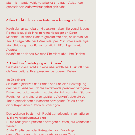
aber nicht anderweitig verarbeitet und nach Ablauf der
gesetzlichen Aufbewahrungsfrist gelöscht.
5 Ihre Rechte als von der Datenverarbeitung Betroffener
Nach den anwendbaren Gesetzen haben Sie verschiedene
Rechte bezüglich Ihrer personenbezogenen Daten.
Möchten Sie diese Rechte geltend machen, so richten Sie
Ihre Anfrage bitte per E-Mail oder per Post unter eindeutiger
Identifizierung Ihrer Person an die in Ziffer 1 genannte
Adresse.
Nachfolgend finden Sie eine Übersicht über Ihre Rechte.
5.1 Recht auf Bestätigung und Auskunft
Sie haben das Recht auf eine übersichtliche Auskunft über
die Verarbeitung Ihrer personenbezogenen Daten.
Im Einzelnen:
Sie haben jederzeit das Recht, von uns eine Bestätigung
darüber zu erhalten, ob Sie betreffende personenbezogene
Daten verarbeitet werden. Ist dies der Fall, so haben Sie das
Recht, von uns eine unentgeltliche Auskunft über die zu
Ihnen gespeicherten personenbezogenen Daten nebst
einer Kopie dieser Daten zu verlangen.
Des Weiteren besteht ein Recht auf folgende Informationen:
1. die Verarbeitungszwecke;
2. die Kategorien personenbezogener Daten, die verarbeitet
werden;
3. die Empfänger oder Kategorien von Empfängern,
gegenüber denen die personenbezogenen Daten