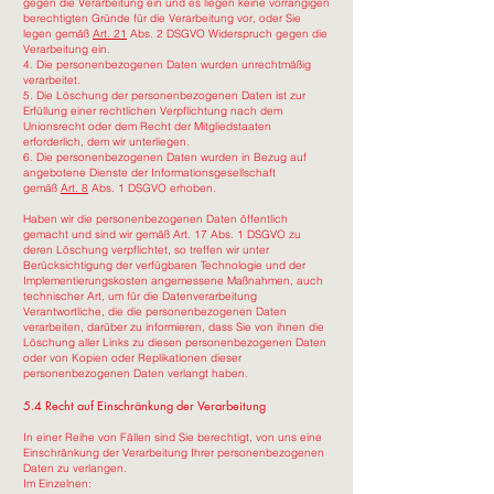
gegen die Verarbeitung ein und es liegen keine vorrangigen
berechtigten Gründe für die Verarbeitung vor, oder Sie
legen gemäß
Art. 21
Abs. 2 DSGVO Widerspruch gegen die
Verarbeitung ein.
4. Die personenbezogenen Daten wurden unrechtmäßig
verarbeitet.
5. Die Löschung der personenbezogenen Daten ist zur
Erfüllung einer rechtlichen Verpflichtung nach dem
Unionsrecht oder dem Recht der Mitgliedstaaten
erforderlich, dem wir unterliegen.
6. Die personenbezogenen Daten wurden in Bezug auf
angebotene Dienste der Informationsgesellschaft
gemäß
Art. 8
Abs. 1 DSGVO erhoben.
Haben wir die personenbezogenen Daten öffentlich
gemacht und sind wir gemäß Art. 17 Abs. 1 DSGVO zu
deren Löschung verpflichtet, so treffen wir unter
Berücksichtigung der verfügbaren Technologie und der
Implementierungskosten angemessene Maßnahmen, auch
technischer Art, um für die Datenverarbeitung
Verantwortliche, die die personenbezogenen Daten
verarbeiten, darüber zu informieren, dass Sie von ihnen die
Löschung aller Links zu diesen personenbezogenen Daten
oder von Kopien oder Replikationen dieser
personenbezogenen Daten verlangt haben.
5.4 Recht auf Einschränkung der Verarbeitung
In einer Reihe von Fällen sind Sie berechtigt, von uns eine
Einschränkung der Verarbeitung Ihrer personenbezogenen
Daten zu verlangen.
Im Einzelnen: