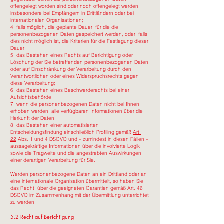
offengelegt worden sind oder noch offengelegt werden,
insbesondere bei Empfängern in Drittländern oder bei
internationalen Organisationen;
4. falls möglich, die geplante Dauer, für die die
personenbezogenen Daten gespeichert werden, oder, falls
dies nicht möglich ist, die Kriterien für die Festlegung dieser
Dauer;
5. das Bestehen eines Rechts auf Berichtigung oder
Löschung der Sie betreffenden personenbezogenen Daten
oder auf Einschränkung der Verarbeitung durch den
Verantwortlichen oder eines Widerspruchsrechts gegen
diese Verarbeitung;
6. das Bestehen eines Beschwerderechts bei einer
Aufsichtsbehörde;
7. wenn die personenbezogenen Daten nicht bei Ihnen
erhoben werden, alle verfügbaren Informationen über die
Herkunft der Daten;
8. das Bestehen einer automatisierten
Entscheidungsfindung einschließlich Profiling gemäß
Art.
22
Abs. 1 und 4 DSGVO und – zumindest in diesen Fällen –
aussagekräftige Informationen über die involvierte Logik
sowie die Tragweite und die angestrebten Auswirkungen
einer derartigen Verarbeitung für Sie.
Werden personenbezogene Daten an ein Drittland oder an
eine internationale Organisation übermittelt, so haben Sie
das Recht, über die geeigneten Garantien gemäß Art. 46
DSGVO im Zusammenhang mit der Übermittlung unterrichtet
zu werden.
5.2 Recht auf Berichtigung