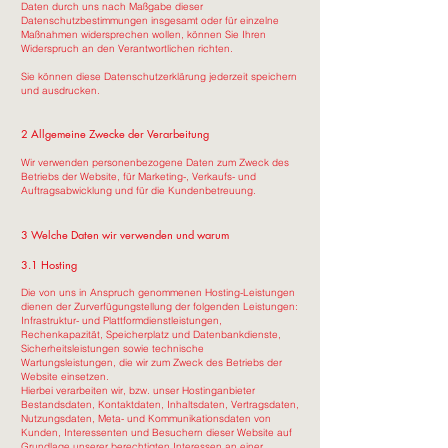
Daten durch uns nach Maßgabe dieser
Datenschutzbestimmungen insgesamt oder für einzelne
Maßnahmen widersprechen wollen, können Sie Ihren
Widerspruch an den Verantwortlichen richten.
Sie können diese Datenschutzerklärung jederzeit speichern
und ausdrucken.
2 Allgemeine Zwecke der Verarbeitung
Wir verwenden personenbezogene Daten zum Zweck des
Betriebs der Website, für Marketing-, Verkaufs- und
Auftragsabwicklung und für die Kundenbetreuung.
3 Welche Daten wir verwenden und warum
3.1 Hosting
Die von uns in Anspruch genommenen Hosting-Leistungen
dienen der Zurverfügungstellung der folgenden Leistungen:
Infrastruktur- und Plattformdienstleistungen,
Rechenkapazität, Speicherplatz und Datenbankdienste,
Sicherheitsleistungen sowie technische
Wartungsleistungen, die wir zum Zweck des Betriebs der
Website einsetzen.
Hierbei verarbeiten wir, bzw. unser Hostinganbieter
Bestandsdaten, Kontaktdaten, Inhaltsdaten, Vertragsdaten,
Nutzungsdaten, Meta- und Kommunikationsdaten von
Kunden, Interessenten und Besuchern dieser Website auf
Grundlage unserer berechtigten Interessen an einer