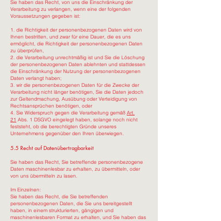
Sie haben das Recht, von uns die Einschränkung der
Verarbeitung zu verlangen, wenn eine der folgenden
Voraussetzungen gegeben ist:
1. die Richtigkeit der personenbezogenen Daten wird von
Ihnen bestritten, und zwar für eine Dauer, die es uns
ermöglicht, die Richtigkeit der personenbezogenen Daten
zu überprüfen,
2. die Verarbeitung unrechtmäßig ist und Sie die Löschung
der personenbezogenen Daten ablehnten und stattdessen
die Einschränkung der Nutzung der personenbezogenen
Daten verlangt haben;
3. wir die personenbezogenen Daten für die Zwecke der
Verarbeitung nicht länger benötigen, Sie die Daten jedoch
zur Geltendmachung, Ausübung oder Verteidigung von
Rechtsansprüchen benötigen, oder
4. Sie Widerspruch gegen die Verarbeitung gemäß
Art.
21
Abs. 1 DSGVO eingelegt haben, solange noch nicht
feststeht, ob die berechtigten Gründe unseres
Unternehmens gegenüber den Ihren überwiegen.
5.5 Recht auf Datenübertragbarkeit
Sie haben das Recht, Sie betreffende personenbezogene
Daten maschinenlesbar zu erhalten, zu übermitteln, oder
von uns übermitteln zu lasen.
Im Einzelnen:
Sie haben das Recht, die Sie betreffenden
personenbezogenen Daten, die Sie uns bereitgestellt
haben, in einem strukturierten, gängigen und
maschinenlesbaren Format zu erhalten, und Sie haben das