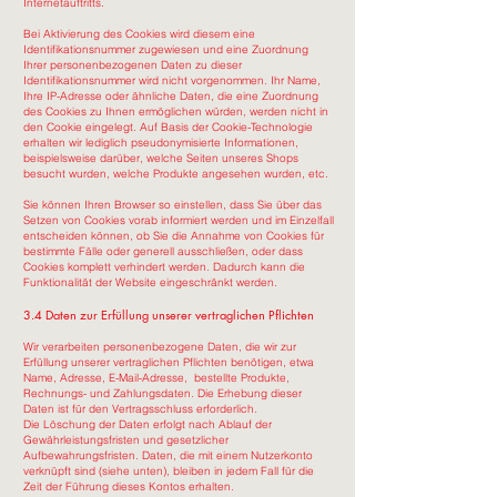
Internetauftritts.
Bei Aktivierung des Cookies wird diesem eine
Identifikationsnummer zugewiesen und eine Zuordnung
Ihrer personenbezogenen Daten zu dieser
Identifikationsnummer wird nicht vorgenommen. Ihr Name,
Ihre IP-Adresse oder ähnliche Daten, die eine Zuordnung
des Cookies zu Ihnen ermöglichen würden, werden nicht in
den Cookie eingelegt. Auf Basis der Cookie-Technologie
erhalten wir lediglich pseudonymisierte Informationen,
beispielsweise darüber, welche Seiten unseres Shops
besucht wurden, welche Produkte angesehen wurden, etc.
Sie können Ihren Browser so einstellen, dass Sie über das
Setzen von Cookies vorab informiert werden und im Einzelfall
entscheiden können, ob Sie die Annahme von Cookies für
bestimmte Fälle oder generell ausschließen, oder dass
Cookies komplett verhindert werden. Dadurch kann die
Funktionalität der Website eingeschränkt werden.
3.4 Daten zur Erfüllung unserer vertraglichen Pflichten
Wir verarbeiten personenbezogene Daten, die wir zur
Erfüllung unserer vertraglichen Pflichten benötigen, etwa
Name, Adresse, E-Mail-Adresse, bestellte Produkte,
Rechnungs- und Zahlungsdaten. Die Erhebung dieser
Daten ist für den Vertragsschluss erforderlich.
Die Löschung der Daten erfolgt nach Ablauf der
Gewährleistungsfristen und gesetzlicher
Aufbewahrungsfristen. Daten, die mit einem Nutzerkonto
verknüpft sind (siehe unten), bleiben in jedem Fall für die
Zeit der Führung dieses Kontos erhalten.