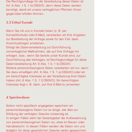
Die Rechtgrundlage für die Verarbeitung dieser Daten ist
Art. 6 Abs. 1 S. 1 b) DSGVO, denn diese Daten werden
benötigt, damit wir unsere vertraglichen Pflichten Ihnen
gegenüber erfüllen können.
3.5 E-Mail Kontakt
Wenn Sie mit uns in Kontakt treten (z. B. per
Kontaktformular oder E-Mail), verarbeiten wir Ihre Angaben
zur Bearbeitung der Anfrage sowie für den Fall, dass
Anschlussfragen entstehen.
Erfolgt die Datenverarbeitung zur Durchführung
vorvertraglicher Maßnahmen, die auf Ihre Anfrage hin
erfolgen, bzw., wenn Sie bereits unser Kunde sind, zur
Durchführung des Vertrages, ist Rechtsgrundlage für diese
Datenverarbeitung Art. 6 Abs. 1 S. 1 b) DSGVO.
Weitere personenbezogene Daten verarbeiten wir nur, wenn
Sie dazu einwilligen (Art. 6 Abs. 1 S. 1 a) DSGVO) oder wir
ein berechtigtes Interesse an der Verarbeitung Ihrer Daten
haben (Art. 6 Abs. 1 S. 1 f) DSGVO). Ein berechtigtes
Interesse liegt z. B. darin, auf Ihre E-Mail zu antworten.
4 Speicherdauer
Sofern nicht spezifisch angegeben speichern wir
personenbezogene Daten nur so lange, wie dies zur
Erfüllung der verfolgten Zwecke notwendig ist.
In einigen Fällen sieht der Gesetzgeber die Aufbewahrung
von personenbezogenen Daten vor, etwa im Steuer- oder
Handelsrecht. In diesen Fällen werden die Daten von uns
lediglich für diese gesetzlichen Zwecke weiter gespeichert,