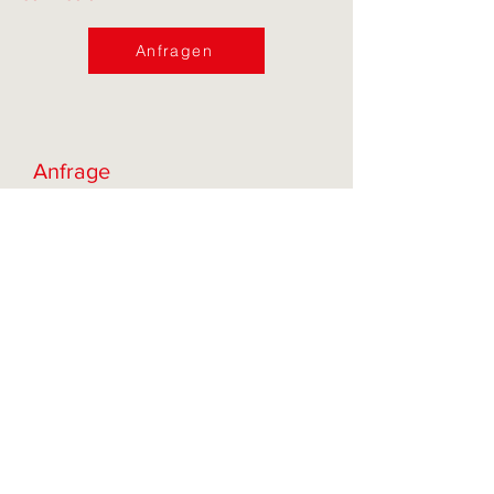
Anfragen
Anfrage
Name
Künstler/Künstlerin
E-Mail-Adresse