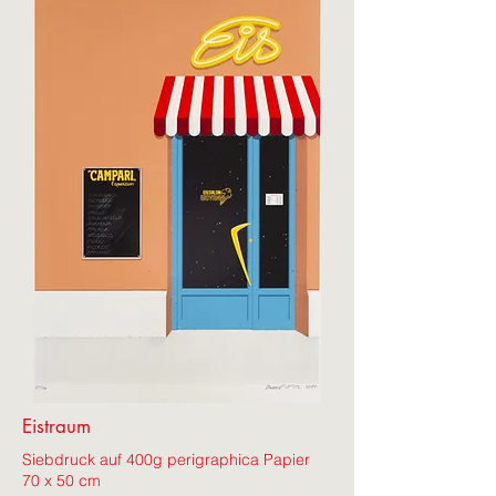
Eistraum
Siebdruck auf 400g perigraphica Papier
70 x 50 cm