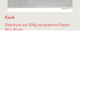
Kiosk
Siebdruck auf 300g perigraphica Papier
50 x 40 cm
Anfragen
Anfrage
Name
Künstler/Künstlerin