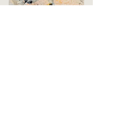
Zeit des Holunders
Mischtechnik
, Collage auf Leinwand, 2023
80 x 100 cm
Anfragen
Anfrage
Name
Künstler/Künstlerin