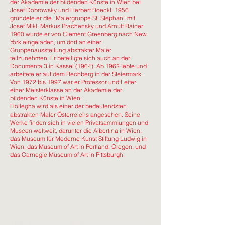
der Akademie der bildenden Künste in Wien bei
Josef Dobrowsky und Herbert Boeckl. 1956
gründete er die „Malergruppe St. Stephan“ mit
Josef Mikl, Markus Prachensky und Arnulf Rainer.
1960 wurde er von Clement Greenberg nach New
York eingeladen, um dort an einer
Gruppenausstellung abstrakter Maler
teilzunehmen. Er beteiligte sich auch an der
Documenta 3 in Kassel (1964). Ab 1962 lebte und
arbeitete er auf dem Rechberg in der Steiermark.
Von 1972 bis 1997 war er Professor und Leiter
einer Meisterklasse an der Akademie der
bildenden Künste in Wien.
Hollegha wird als einer der bedeutendsten
abstrakten Maler Österreichs angesehen. Seine
Werke finden sich in vielen Privatsammlungen und
Museen weltweit, darunter die Albertina in Wien,
das Museum für Moderne Kunst Stiftung Ludwig in
Wien, das Museum of Art in Portland, Oregon, und
das Carnegie Museum of Art in Pittsburgh.