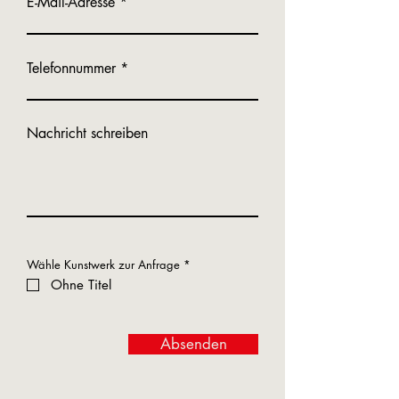
E-Mail-Adresse
Telefonnummer
Nachricht schreiben
P
Wähle Kunstwerk zur Anfrage
*
f
Ohne Titel
l
i
c
h
t
f
Absenden
e
l
d