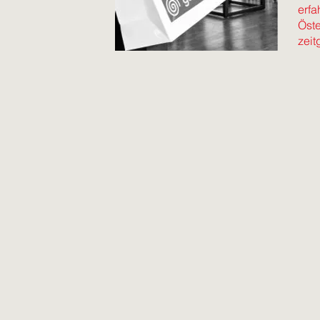
erfa
Öste
zeit