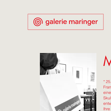
M
* 25
Fran
eine
Skul
entw
Ihre