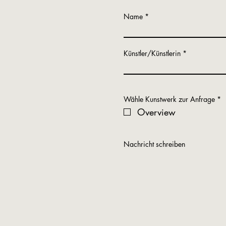
Name
Künstler/Künstlerin
P
Wähle Kunstwerk zur Anfrage
*
f
Overview
l
i
c
h
t
Nachricht schreiben
f
e
l
d