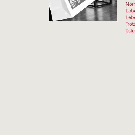
Norm
Lebe
Leb
Trot
öste