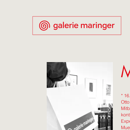
M
* 16
Otto
Mitb
kont
Expe
Mueh