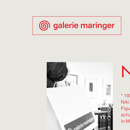
N
* 19
Niki
Figu
schu
in M