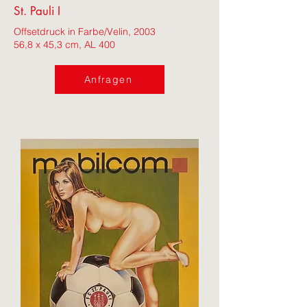
St. Pauli I
Offsetdruck in Farbe/Velin, 2003
56,8 x 45,3 cm, AL 400
Anfragen