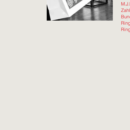
M.J.
Zahl
Bund
Ring
Ring