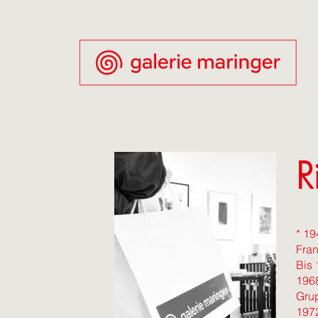
R
* 19
Fran
Bis 
1968
Grup
1972