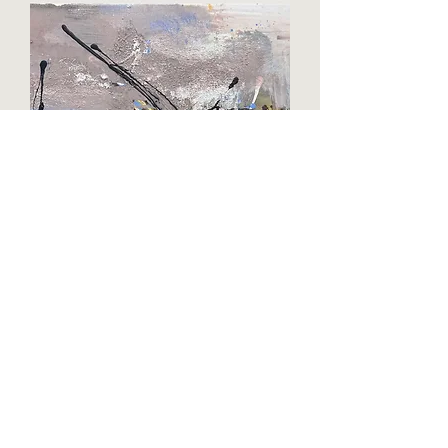
Spontanmalerei
Acryl auf Leinwand
50 x 40 cm