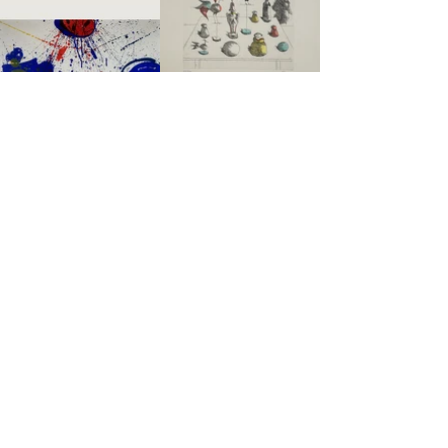
Flora
Francis
Frohner
Fuchs