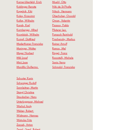
Karner-Lilienfeld, Erich
Muehl, Otto
Koblinger Renate
Niki de St.Phalle
Kogelnik, Kiki
Nitsch, Hermann
Kolev, Krassimir
Oberhuber, Oswald
Kollar, Wilhelm
Oman, Valentin
Korab, Karl
Picasso, Pablo
Kornberger, Alfred
Pfisterer Leo
Krumböck, Wilhelm
Ponesch Reinhold
Kumpf, Gottfried
P
rachensky, Markus
Maderthaner Franziska
Rainer Arnulf
Maringer, Walter
Ramos, Mel
Mayer Norbert
Ringel, Franz
Mikl Josef
Roccote
lli, Michele
Miró Joan
Savio Verra
Mordillo Guillermo
Schmalzl, Franziska
Schuster Karin
Schwaiger Rudolf
Sonnleitner, Martin
Stangl Christine
Staudacher, Hans
Unterluggauer, Michael
Warhol Andy
Weber, Robert
Widmann, Hannes
Wotruba Fritz
Zacsek, Anton
Zeppl - Sperl, Robert