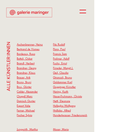
ALLE KÜNSTLER:INNEN
Aschenbrenner, Heinz
Fitz Rudolf
Bertrand de Vismes
Flora, Paul
Bordeaux, Rosa
Francis Sam
Bottoli, Oskar
Frohner, Adolf
Brandl, Herbert
Fuchs, Ernst
Brandner, Georg
Füreder, Marg
it J.
Brandner, Klaus
Geil, Claudia
Brauer, Arik
Gironcoli, Bruno
Bruno, Bruni
Goldammer Karl
Brus, Günter
Gugginger Künstler
Calder, Alexander
Haring, Keith
Chagall Marc
Hauer-Fruhmann, Christa
Damisch Gunter
Hettl, Eleonore
Export Valie
Hollegha Wolfgang
Ferner, Micha
el
Hrdlicka, Alfred
Fische
r Sylvia
Hundertwasser, Friedensreich
Jungwirth, Martha
Moser,
Maria