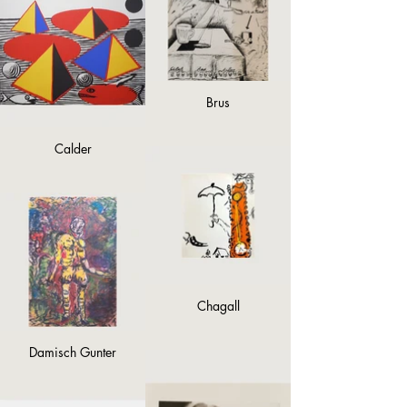
Brus
Calder
Chagall
Damisch Gunter